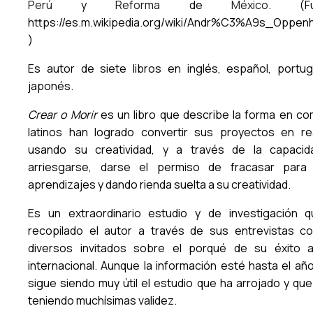
Perú
y
Reforma
de
México
. (Fu
https://es.m.wikipedia.org/wiki/Andr%C3%A9s_Oppen
)
Es autor de siete libros en inglés, español, portu
japonés.
Crear o Morir
es un libro que describe la forma en co
latinos han logrado convertir sus proyectos en rea
usando su creatividad, y a través de la capaci
arriesgarse, darse el permiso de fracasar para
aprendizajes y dando rienda suelta a su creatividad.
Es un extraordinario estudio y de investigación 
recopilado el autor a través de sus entrevistas c
diversos invitados sobre el porqué de su éxito a
internacional. Aunque la información esté hasta el año
sigue siendo muy útil el estudio que ha arrojado y que
teniendo muchísimas validez.