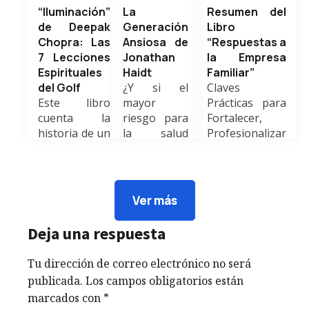
“Iluminación”
La
Resumen del
de Deepak
Generación
Libro
Chopra: Las
Ansiosa de
“Respuestas a
7 Lecciones
Jonathan
la Empresa
Espirituales
Haidt
Familiar”
del Golf
¿Y si el
Claves
Este libro
mayor
Prácticas para
cuenta la
riesgo para
Fortalecer,
historia de un
la salud
Profesionalizar
hombre
mental de
y Trascender
exitoso pero
nuestros
Generaciones
vacío que
hijos
El libro
conoce a un
estuviera en
“Respuestas a
Ver más
misterioso
el celular
la Empresa
maestro de
que tienen
Familiar”, de
Deja una respuesta
golf. A...
en la mano…
Barbara B.
Weldyn
y en el
Buchholz,
Tu dirección de correo electrónico no será
Quezada
nuestro? El
Margaret...
publicada.
Los campos obligatorios están
resumen del
Weldyn
marcados con
*
libro te
Quezada