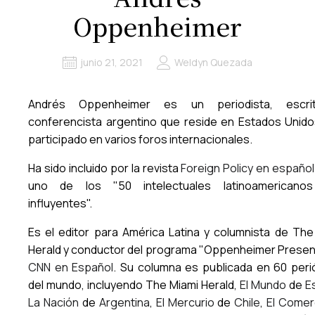
Oppenheimer
junio 21, 2021
Weldyn Quezada
Andrés Oppenheimer es un periodista, escri
conferencista argentino que reside en Estados Unido
participado en varios foros internacionales.
Ha sido incluido por la revista
Foreign Policy en español
uno de los "50 intelectuales latinoamericano
influyentes".
Es el editor para América Latina y columnista de The
Herald y conductor del programa "Oppenheimer Presen
CNN en Español
. Su columna es publicada en 60 peri
del mundo, incluyendo The Miami Herald,
El Mundo
de
E
La Nación
de
Argentina
,
El Mercurio
de
Chile
,
El Comer