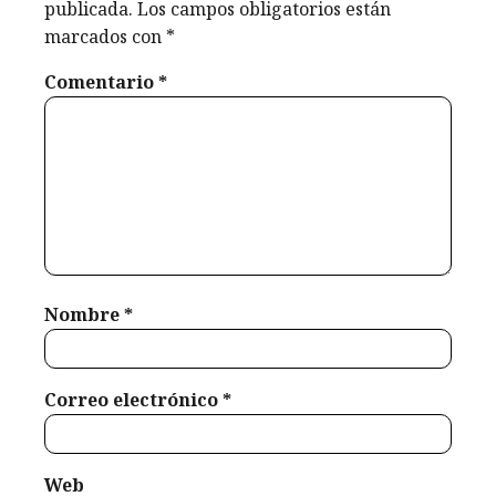
agosto 25,
publicada.
Los campos obligatorios están
2024
julio 29,
marcados con
*
agosto 31,
2024
2025
Comentario
*
Nombre
*
Correo electrónico
*
Web