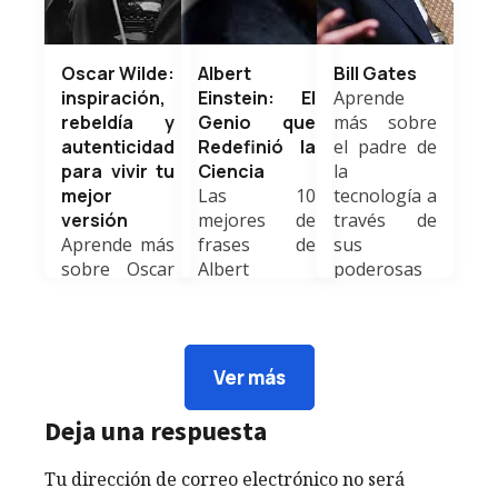
Oscar Wilde:
Albert
Bill Gates
inspiración,
Einstein: El
Aprende
rebeldía y
Genio que
más sobre
autenticidad
Redefinió la
el padre de
para vivir tu
Ciencia
la
mejor
Las 10
tecnología a
versión
mejores de
través de
Aprende más
frases de
sus
sobre Oscar
Albert
poderosas
Wilde a
Einstein para
en este
través de sus
tu
nuevo
poderosas
mejoramiento
artículo
frases llenos
continuo.
preparado
Ver más
de mucha
Weldyn
para ti.
sabiduría.
Quezada
Weldyn
Deja una respuesta
Weldyn
Quezada
Quezada
Tu dirección de correo electrónico no será