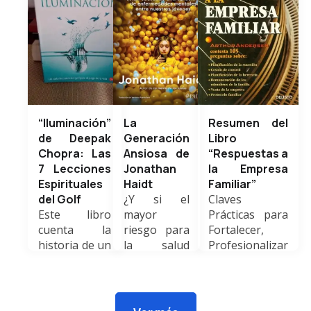
“Iluminación”
La
Resumen del
de Deepak
Generación
Libro
Chopra: Las
Ansiosa de
“Respuestas a
7 Lecciones
Jonathan
la Empresa
Espirituales
Haidt
Familiar”
del Golf
¿Y si el
Claves
Este libro
mayor
Prácticas para
cuenta la
riesgo para
Fortalecer,
historia de un
la salud
Profesionalizar
hombre
mental de
y Trascender
exitoso pero
nuestros
Generaciones
vacío que
hijos
El libro
conoce a un
estuviera en
“Respuestas a