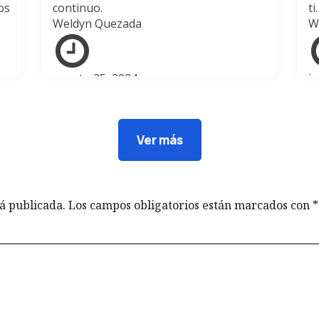
os
continuo.
ti.
Weldyn Quezada
W
agosto 25, 2024
ju
Ver más
á publicada.
Los campos obligatorios están marcados con
*