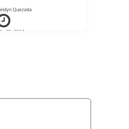
eldyn Quezada
lio 29, 2024