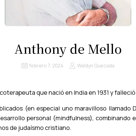
Anthony de Mello
febrero 7, 2024
Weldyn Quezada
coterapeuta que nació en India en 1931 y falleció
blicados (en especial uno maravilloso llamado 
 desarrollo personal (mindfulness), combinando
nos de judaísmo cristiano.