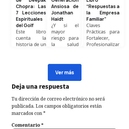
de Deepak
Generación
Libro
Chopra: Las
Ansiosa de
“Respuestas a
7 Lecciones
Jonathan
la Empresa
Espirituales
Haidt
Familiar”
del Golf
¿Y si el
Claves
Este libro
mayor
Prácticas para
cuenta la
riesgo para
Fortalecer,
historia de un
la salud
Profesionalizar
hombre
mental de
y Trascender
exitoso pero
nuestros
Generaciones
vacío que
hijos
El libro
conoce a un
estuviera en
“Respuestas a
Ver más
misterioso
el celular
la Empresa
maestro de
que tienen
Familiar”, de
Deja una respuesta
golf. A...
en la mano…
Barbara B.
Weldyn
y en el
Buchholz,
Tu dirección de correo electrónico no será
Quezada
nuestro? El
Margaret...
publicada.
Los campos obligatorios están
resumen del
Weldyn
marcados con
*
libro te
Quezada
ayudará a
marzo 22,
Comentario
*
dar pautas y