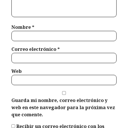
financieros
enero 11,
prácticos
mayo 17,
2026
para
2026
controlar
tus gastos
Nombre
*
en el feriado
de Carnaval
y regresar
Correo electrónico
*
sin estrés ni
deudas.
Weldyn
Quezada
Web
febrero 8,
2026
Guarda mi nombre, correo electrónico y
web en este navegador para la próxima vez
que comente.
Recibir un correo electrónico con los