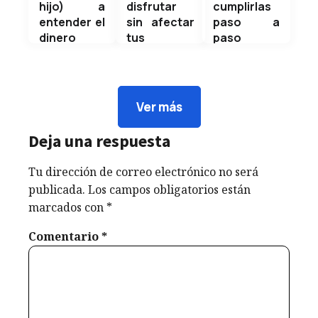
hijo) a
disfrutar
cumplirlas
entender el
sin afectar
paso a
dinero
tus
paso
Como
finanzas
Cada nuevo
experto en
¿Disfrutar el
año trae
finanzas,
Carnaval o
una
siempre
cuidar tus
oportunidad
Ver más
supe que el
finanzas?
poderosa:
interés
Puedes
reiniciar,
Deja una respuesta
compuesto
hacer
corregir y
es potente,
ambas. El
avanzar. Sin
Tu dirección de correo electrónico no será
pero
problema
embargo, la
publicada.
Los campos obligatorios están
descubrí
no es el
mayoría de
marcados con
*
que hay
feriado… es
personas
algo aún
gastar sin
inicia el
Comentario
*
más
planificación.
año...
poderoso:...
En mi nuevo
Weldyn
Weldyn
artículo te
Quezada
Quezada
comparto
consejos