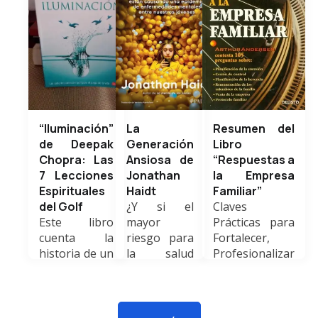
“Iluminación”
La
Resumen del
de Deepak
Generación
Libro
Chopra: Las
Ansiosa de
“Respuestas a
7 Lecciones
Jonathan
la Empresa
Espirituales
Haidt
Familiar”
del Golf
¿Y si el
Claves
Este libro
mayor
Prácticas para
cuenta la
riesgo para
Fortalecer,
historia de un
la salud
Profesionalizar
hombre
mental de
y Trascender
exitoso pero
nuestros
Generaciones
vacío que
hijos
El libro
conoce a un
estuviera en
“Respuestas a