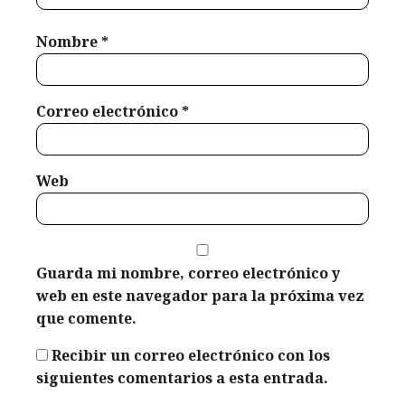
2026
controlar
tus gastos
Nombre
*
en el feriado
de Carnaval
y regresar
Correo electrónico
*
sin estrés ni
deudas.
Weldyn
Quezada
Web
febrero 8,
2026
Guarda mi nombre, correo electrónico y
web en este navegador para la próxima vez
que comente.
Recibir un correo electrónico con los
siguientes comentarios a esta entrada.