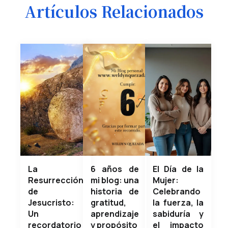
Artículos Relacionados
La
6 años de
El Día de la
Resurrección
mi blog: una
Mujer:
de
historia de
Celebrando
Jesucristo:
gratitud,
la fuerza, la
Un
aprendizaje
sabiduría y
recordatorio
y propósito
el impacto