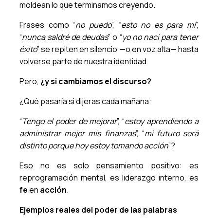
moldean lo que terminamos creyendo.
Frases como “
no puedo
”, “
esto no es para mí
”,
“
nunca saldré de deudas
” o “
yo no nací para tener
éxito
” se repiten en silencio —o en voz alta— hasta
volverse parte de nuestra identidad.
Pero,
¿y si cambiamos el discurso?
¿Qué pasaría si dijeras cada mañana:
“
Tengo el poder de mejorar
”, “
estoy aprendiendo a
administrar mejor mis finanzas
”, “
mi futuro será
distinto porque hoy estoy tomando acción
”?
Eso no es solo pensamiento positivo: es
reprogramación mental, es liderazgo interno, es
fe
en
acción
.
Ejemplos reales del poder de las palabras