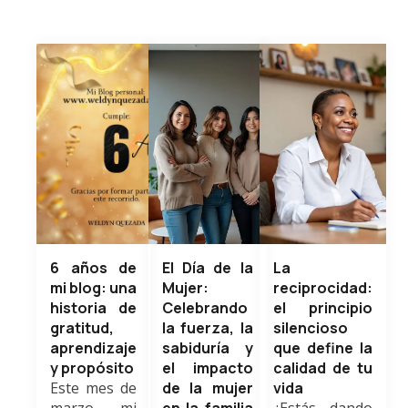
6 años de
El Día de la
La
mi blog: una
Mujer:
reciprocidad:
historia de
Celebrando
el principio
gratitud,
la fuerza, la
silencioso
aprendizaje
sabiduría y
que define la
y propósito
el impacto
calidad de tu
Este mes de
de la mujer
vida
marzo mi
en la familia
¿Estás dando