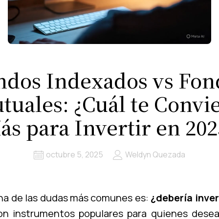
ndos Indexados vs Fon
tuales: ¿Cuál te Convi
ás para Invertir en 202
octubre 5, 2025
Weldyn Quezada
 una de las dudas más comunes es:
¿debería inver
 instrumentos populares para quienes desean