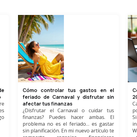
de
Cómo controlar tus gastos en el
C
o
feriado de Carnaval y disfrutar sin
2
re
afectar tus finanzas
C
es
¿Disfrutar el Carnaval o cuidar tus
p
go
finanzas? Puedes hacer ambas. El
S
problema no es el feriado… es gastar
in
sin planificación. En mi nuevo artículo te
W