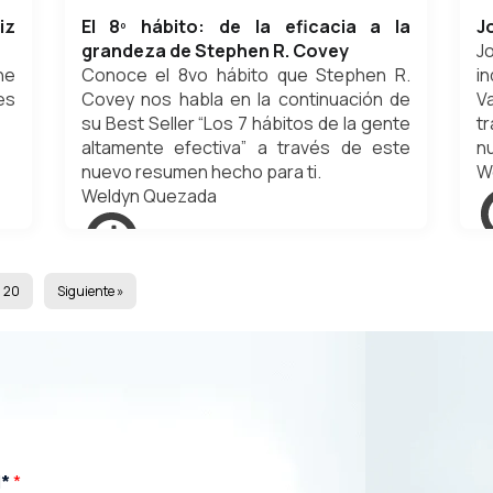
iz
El 8º hábito: de la eficacia a la
J
grandeza de Stephen R. Covey
J
he
Conoce el 8vo hábito que Stephen R.
i
es
Covey nos habla en la continuación de
V
su Best Seller “Los 7 hábitos de la gente
t
altamente efectiva” a través de este
nu
nuevo resumen hecho para ti.
W
Weldyn Quezada
di
diciembre 17, 2023
20
Siguiente »
l*
*