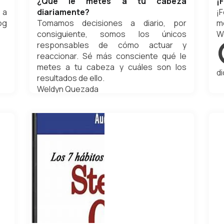
¿Qué le metes a tu cabeza
¡
 a
diariamente?
¡F
og
Tomamos decisiones a diario, por
m
consiguiente, somos los únicos
W
responsables de cómo actuar y
reaccionar. Sé más consciente qué le
metes a tu cabeza y cuáles son los
d
resultados de ello.
Weldyn Quezada
enero 14, 2024