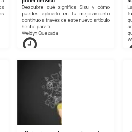
 a
poder del Sisu
s
os
Descubre qué significa Sisu y cómo
L
as
puedes aplicarlo en tu mejoramiento
f
continuo a través de este nuevo artículo
q
hecho para ti
a
Weldyn Quezada
qu
W
mayo 12, 2024
ab