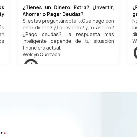
os
¿Tienes un Dinero Extra? ¿Invertir,
¿
(y
Ahorrar o Pagar Deudas?
g
Si estás preguntándote: ¿Qué hago con
N
ás
este dinero? ¿Lo invierto? ¿Lo ahorro?
l
en
¿Pago deudas?, la respuesta más
di
os
inteligente depende de tu situación
W
financiera actual.
Weldyn Quezada
ju
agosto 2, 2025
l*
*