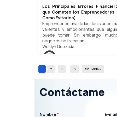
Los Principales Errores Financier
que Cometen los Emprendedores 
Cómo Evitarlos)
Emprender es una de las decisiones m
valientes y emocionantes que algui
puede tomar. Sin embargo, much
negocios no fracasan...
Weldyn Quezada
septiembre 7, 2025
1
2
3
12
Siguiente »
…
Contáctame
Nombre
*
E-mai