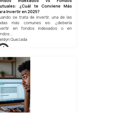
ondos Indexados vs Fondos
utuales: ¿Cuál te Conviene Más
ara Invertir en 2025?
uando se trata de invertir, una de las
udas más comunes es: ¿debería
nvertir en fondos indexados o en
ndos...
eldyn Quezada
ctubre 5, 2025