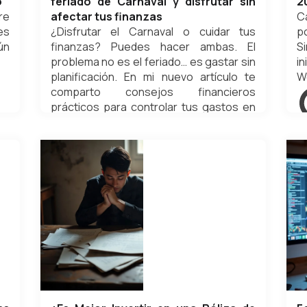
o
feriado de Carnaval y disfrutar sin
2
re
afectar tus finanzas
C
es
¿Disfrutar el Carnaval o cuidar tus
p
ún
finanzas? Puedes hacer ambas. El
S
problema no es el feriado… es gastar sin
in
planificación. En mi nuevo artículo te
W
comparto consejos financieros
prácticos para controlar tus gastos en
el feriado de Carnaval y regresar sin
en
estrés ni deudas.
Weldyn Quezada
febrero 8, 2026