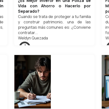
as
¿Es Mejor Invertir en una Póliza de
F
in
Vida con Ahorro o Hacerlo por
M
Separado?
p
as
Cuando se trata de proteger a tu familia
C
de
y construir patrimonio, una de las
d
s,
preguntas más comunes es: ¿Conviene
i
contratar...
fo
Weldyn Quezada
W
noviembre 2, 2025
o