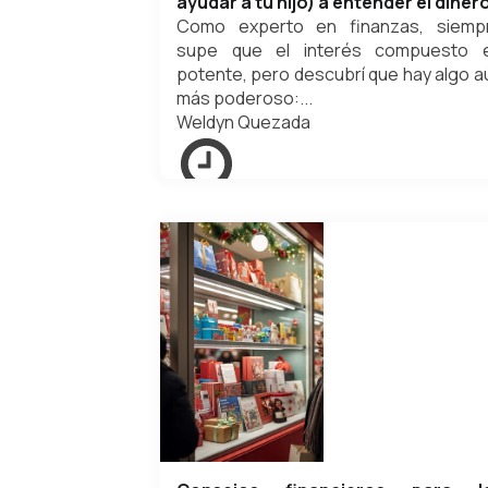
ayudar a tu hijo) a entender el diner
Como experto en finanzas, siemp
supe que el interés compuesto 
potente, pero descubrí que hay algo a
más poderoso:...
Weldyn Quezada
mayo 17, 2026