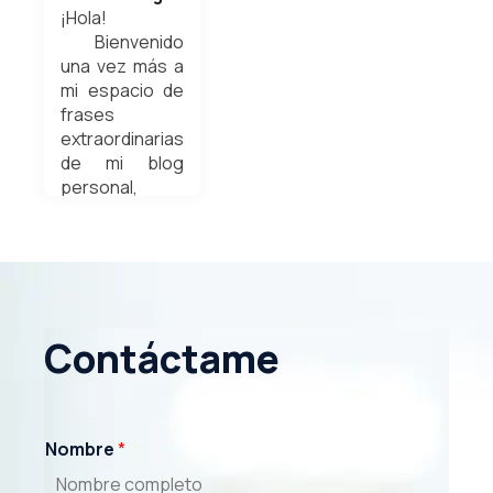
¡Hola!
Bienvenido
una vez más a
mi espacio de
frases
extraordinarias
de mi blog
personal,
donde
aprenderás un
poco más...
Weldyn
Quezada
Contáctame
julio 1, 2024
Nombre
*