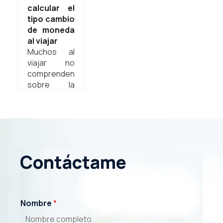
calcular el
tipo cambio
de moneda
al viajar
Muchos al
viajar no
comprenden
sobre la
conversión
al cambiar
una moneda
por otra,
dándose el
lujo de
Contáctame
perder valor
de su dinero.
En este
artículo,
Nombre
*
aprenderás
cómo