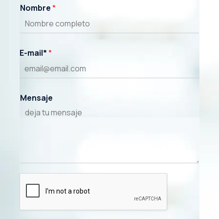
julio 7, 2024
Nombre
*
junio 10, 2024
octubre 18, 2021
E-mail*
*
Mensaje