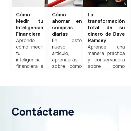
Cómo
Cómo
La
Medir tu
ahorrar en
transformación
Inteligencia
compras
total de su
Financiera
diarias
dinero de Dave
Aprende
En este
Ramsey
cómo medir
nuevo
Aprende una
tu
articulo,
manera práctica
inteligencia
aprenderás
y conservadora
financiera a
sobre cómo
sobre cómo
través de
reducir esos
mejorar el
este nuevo
gastos con
manejo de tus
artículo
un plan de
finanzas
hecho para
acción bien
personales y del
ti.
estructurado,
hogar, a través
Weldyn
con disciplina
de los grandes
Contáctame
Quezada
y
consejos que el
planificación.
resumen del libro
Weldyn
te ofrece
Quezada
Weldyn Quezada