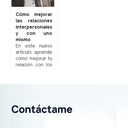
Cómo mejorar
las relaciones
interpersonales
y con uno
mismo
En este nuevo
artículo, aprende
cómo mejorar tu
relación con los
demás y
sobretodo
contigo mismo.
Weldyn Quezada
Contáctame
agosto 1, 2022