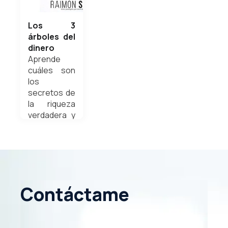
Los 3
árboles del
dinero
Aprende
cuáles son
los
secretos de
la riqueza
verdadera y
las semillas
para hacer
crecer
estos 3
árboles del
dinero
Contáctame
Weldyn
Quezada