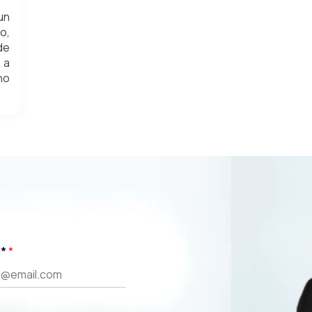
un
o,
de
 a
no
l*
*