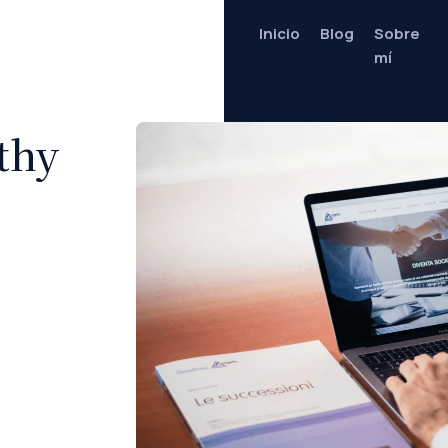
Inicio
Blog
Sobre
mí
thy