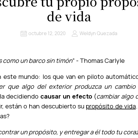
cubre tu propio propó
de vida
octubre 12, 2020
Weldyn Quezada
s como un barco sin timón
” - Thomas Carlyle
 este mundo: los que van en piloto automático
r que algo del exterior produzca un cambio 
ula decidiendo
causar un efecto
(
cambiar algo d
cir, están o han descubierto su
propósito de vida
cas?
contrar un propósito, y entregar a él todo tu cora