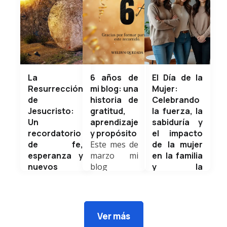
La
6 años de
El Día de la
Resurrección
mi blog: una
Mujer:
de
historia de
Celebrando
Jesucristo:
gratitud,
la fuerza, la
Un
aprendizaje
sabiduría y
recordatorio
y propósito
el impacto
de fe,
Este mes de
de la mujer
esperanza y
marzo mi
en la familia
nuevos
blog
y la
comienzos
personal
sociedad
Hoy, en este
cumple 6
Cada año, el
Domingo de
años de
8 de marzo
Ramos,
vida, y al
se
Ver más
iniciamos una
mirar hacia
conmemora