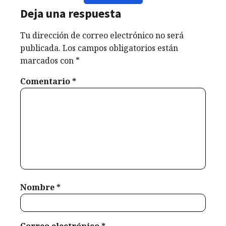
de las
atrás solo
el Día
Deja una respuesta
semanas más
puedo
Internacional
significativas
sentir...
de la Mujer,
Tu dirección de correo electrónico no será
para millones
Weldyn
una fecha
publicada.
Los campos obligatorios están
de personas
Quezada
que nos
marcados con
*
en el mundo:...
invita a...
Weldyn
Weldyn
Comentario
*
Quezada
Quezada
marzo 15,
2026
marzo 29,
marzo 8,
2026
2026
Nombre
*
Correo electrónico
*