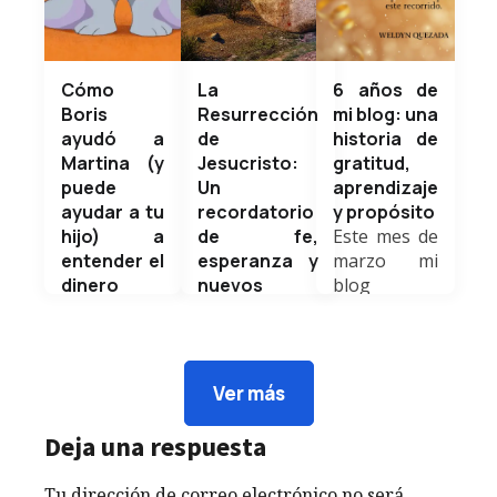
Cómo
La
6 años de
Boris
Resurrección
mi blog: una
ayudó a
de
historia de
Martina (y
Jesucristo:
gratitud,
puede
Un
aprendizaje
ayudar a tu
recordatorio
y propósito
hijo) a
de fe,
Este mes de
entender el
esperanza y
marzo mi
dinero
nuevos
blog
Como
comienzos
personal
experto en
Hoy, en este
cumple 6
finanzas,
Domingo de
años de
siempre
Ramos,
vida, y al
Ver más
supe que el
iniciamos una
mirar hacia
interés
de las
atrás solo
Deja una respuesta
compuesto
semanas más
puedo
es potente,
significativas
sentir...
Tu dirección de correo electrónico no será