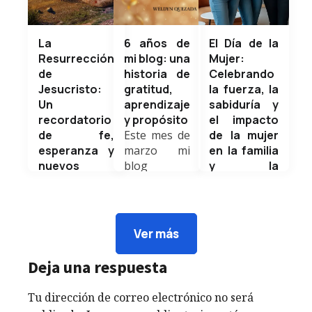
La
6 años de
El Día de la
Resurrección
mi blog: una
Mujer:
de
historia de
Celebrando
Jesucristo:
gratitud,
la fuerza, la
Un
aprendizaje
sabiduría y
recordatorio
y propósito
el impacto
de fe,
Este mes de
de la mujer
esperanza y
marzo mi
en la familia
nuevos
blog
y la
comienzos
personal
sociedad
Hoy, en este
cumple 6
Cada año, el
Domingo de
años de
8 de marzo
Ramos,
vida, y al
se
Ver más
iniciamos una
mirar hacia
conmemora
de las
atrás solo
el Día
Deja una respuesta
semanas más
puedo
Internacional
significativas
sentir...
de la Mujer,
Tu dirección de correo electrónico no será
para millones
Weldyn
una fecha