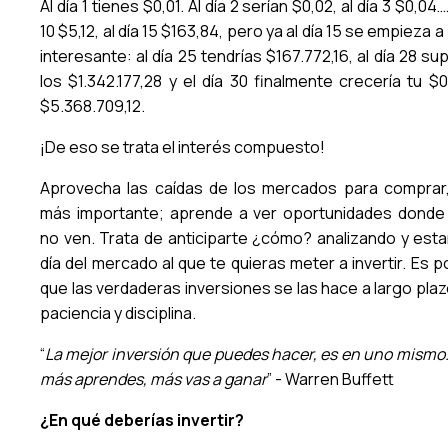
Al día 1 tienes $0,01. Al día 2 serían $0,02, al día 3 $0,04…
10 $5,12, al día 15 $163,84, pero ya al día 15 se empieza 
interesante: al día 25 tendrías $167.772,16, al día 28 su
los $1.342.177,28 y el día 30 finalmente crecería tu $0
$5.368.709,12.
¡De eso se trata el interés compuesto!
Aprovecha las caídas de los mercados para comprar
más importante; aprende a ver oportunidades donde
no ven. Trata de anticiparte ¿cómo? analizando y esta
día del mercado al que te quieras meter a invertir. Es 
que las verdaderas inversiones se las hace a largo plaz
paciencia y disciplina.
“
La mejor inversión que puedes hacer, es en uno mismo.
más aprendes, más vas a ganar
” - Warren Buffett
¿En qué deberías invertir?