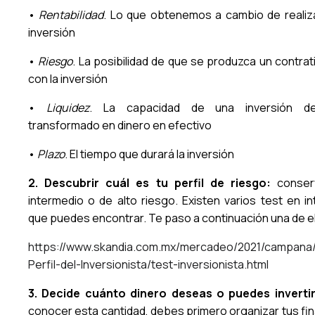
•
Rentabilidad
. Lo que obtenemos a cambio de realiz
inversión
•
Riesgo
. La posibilidad de que se produzca un contra
con la inversión
•
Liquidez
. La capacidad de una inversión d
transformado en dinero en efectivo
•
Plazo
. El tiempo que durará la inversión
2. Descubrir cuál es tu perfil de riesgo:
conser
intermedio o de alto riesgo. Existen varios test en in
que puedes encontrar. Te paso a continuación una de el
https://www.skandia.com.mx/mercadeo/2021/campana
Perfil-del-Inversionista/test-inversionista.html
3. Decide cuánto dinero deseas o puedes invertir
conocer esta cantidad, debes primero organizar tus fi