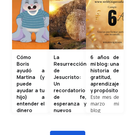
Cómo
La
6 años de
Boris
Resurrección
mi blog: una
ayudó a
de
historia de
Martina (y
Jesucristo:
gratitud,
puede
Un
aprendizaje
ayudar a tu
recordatorio
y propósito
hijo) a
de fe,
Este mes de
entender el
esperanza y
marzo mi
dinero
nuevos
blog
Como
comienzos
personal
experto en
Hoy, en este
cumple 6
finanzas,
Domingo de
años de