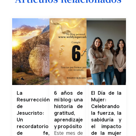
La
6 años de
El Día de la
Resurrección
mi blog: una
Mujer:
de
historia de
Celebrando
Jesucristo:
gratitud,
la fuerza, la
Un
aprendizaje
sabiduría y
recordatorio
y propósito
el impacto
de fe,
Este mes de
de la mujer