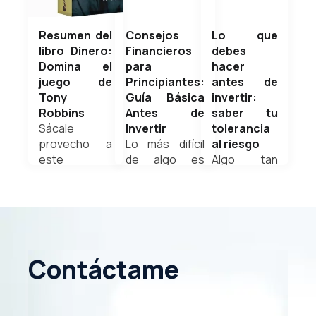
Resumen del
Consejos
Lo que
libro Dinero:
Financieros
debes
Domina el
para
hacer
juego de
Principiantes:
antes de
Tony
Guía Básica
invertir:
Robbins
Antes de
saber tu
Sácale
Invertir
tolerancia
provecho a
Lo más difícil
al riesgo
este
de algo es
Algo tan
extraordinario
empezar y si
esencial
resumen
eres
antes de
hecho para ti
principiante en
invertir es
en este
el mundo de las
identificar el
nuevo
inversiones,
perfil de
artículo.
este nuevo
inversionista
Contáctame
Weldyn
artículo te
y cuánto
Quezada
guiará sobre
riesgo
cómo empezar
puedes
a invertir
asimilar en