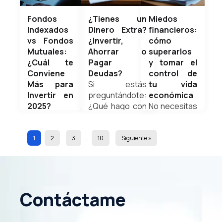
año...
tenemos.
contratar...
Weldyn
Entre
Weldyn
Fondos
¿Tienes un
Miedos
Quezada
regalos,
Quezada
Indexados
Dinero Extra?
financieros:
cenas,
vs Fondos
¿Invertir,
cómo
eventos...
Mutuales:
Ahorrar o
superarlos
Weldyn
¿Cuál te
Pagar
y tomar el
enero 11,
noviembre
Quezada
Conviene
Deudas?
control de
2026
2, 2025
Más para
Si estás
tu vida
Invertir en
preguntándote:
económica
2025?
¿Qué hago con
No necesitas
diciembre 7,
Cuando se
este dinero?
un título
2025
trata de
¿Lo invierto?
universitario
invertir, una
¿Lo ahorro?
para
1
2
3
…
10
Siguiente »
de las dudas
¿Pago
aprender a
más
deudas?, la
administrar
comunes
respuesta más
tu dinero de
es:
inteligente
forma
Contáctame
¿debería
depende de tu
inteligente.
invertir en
situación
Las finanzas
fondos
financiera
personales