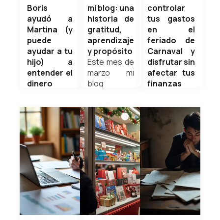
Boris
mi blog: una
controlar
ayudó a
historia de
tus gastos
Martina (y
gratitud,
en el
puede
aprendizaje
feriado de
ayudar a tu
y propósito
Carnaval y
hijo) a
Este mes de
disfrutar sin
entender el
marzo mi
afectar tus
dinero
blog
finanzas
Como
personal
¿Disfrutar el
experto en
cumple 6
Carnaval o
finanzas,
años de vida,
cuidar tus
siempre
y al mirar
finanzas?
supe que el
hacia atrás
Puedes
interés
solo puedo
hacer
compuesto
sentir...
ambas. El
es potente,
Weldyn
problema no
pero
Quezada
es el
descubrí
feriado… es
que hay algo
gastar sin
aún más
planificación.
marzo 15,