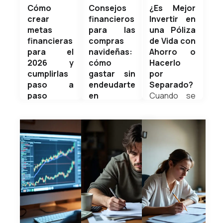
poderoso:...
En mi nuevo
Cómo
Consejos
¿Es Mejor
2026
Weldyn
artículo te
crear
financieros
Invertir en
Quezada
comparto
metas
para las
una Póliza
consejos
financieras
compras
de Vida con
financieros
para el
navideñas:
Ahorro o
prácticos
2026 y
cómo
Hacerlo
mayo 17,
para
cumplirlas
gastar sin
por
2026
controlar tus
paso a
endeudarte
Separado?
gastos en el
paso
en
Cuando se
feriado de
Cada nuevo
diciembre
trata de
Carnaval y
año trae una
La
proteger a
regresar sin
oportunidad
temporada
tu familia y
estrés ni
poderosa:
navideña es
construir
deudas.
reiniciar,
una de las
patrimonio,
Weldyn
corregir y
épocas
una de las
Quezada
avanzar. Sin
donde más
preguntas
embargo, la
gastamos…
más
mayoría de
y donde
comunes
personas
menos
es:
febrero 8,
inicia el
control
¿Conviene
2026