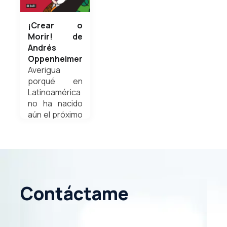
¡Crear o
Morir! de
Andrés
Oppenheimer
Averigua
porqué en
Latinoamérica
no ha nacido
aún el próximo
Steve Jobs y
las causas
principales a
través del
resumen de
este libro
Contáctame
Weldyn
Quezada