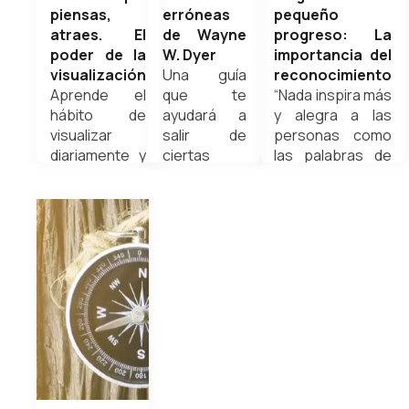
piensas,
erróneas
pequeño
atraes. El
de Wayne
progreso: La
poder de la
W. Dyer
importancia del
visualización
Una guía
reconocimiento
Aprende el
que te
“Nada inspira más
hábito de
ayudará a
y alegra a las
visualizar
salir de
personas como
diariamente y
ciertas
las palabras de
crea tu propio
limitantes
aprecio. Usted y
mundo
impuestas
yo podemos
interior para
por
olvidar pronto
que sea
nosotros
las...
reflejado en
mismos al
Weldyn Quezada
tu exterior
querer
Weldyn
buscar la
Quezada
aceptación
noviembre 9,
de los
2020
demás, en
vez de
enero 11, 2021
encontrar la