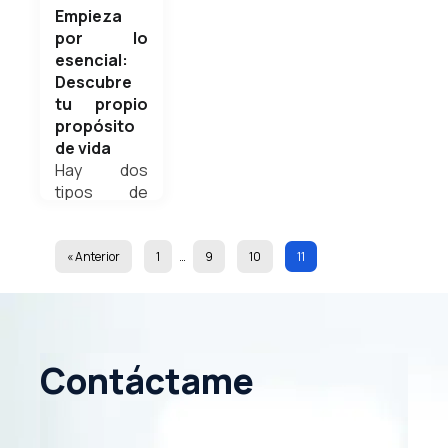
felicidad en
Empieza
nuestro
por lo
interior
esencial:
Weldyn
Descubre
Quezada
tu propio
propósito
de vida
Hay dos
diciembre
tipos de
21, 2020
personas
en este
mundo: los
« Anterior
1
…
9
10
11
que van en
piloto
automático
en sus
Contáctame
vidas,
llevados por
la causa y el
efecto