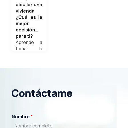
alquilar una
vivienda
¿Cuál es la
mejor
decisión…
para ti?
Aprende a
tomar la
mejor
decisión
para ti: o
comprar o
alquilar una
vivienda. No
Contáctame
te pierdas
este nuevo
artículo
Weldyn
Nombre
*
Quezada