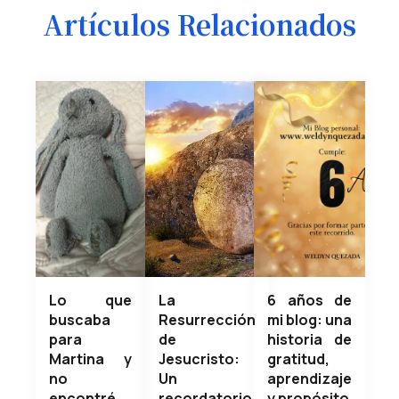
Artículos Relacionados
Lo que
La
6 años de
buscaba
Resurrección
mi blog: una
para
de
historia de
Martina y
Jesucristo:
gratitud,
no
Un
aprendizaje
encontré.
recordatorio
y propósito