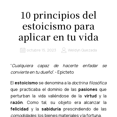
10 principios del
estoicismo para
aplicar en tu vida
octubre 15, 2023
Weldyn Quezada
“
Cualquiera capaz de hacerte enfadar se
convierte en tu dueño
”. - Epicteto
El
estoicismo
se denomina a la
doctrina filosófica
que practicaba el dominio de las
pasiones
que
perturban la vida valiéndose de la
virtud
y la
razón
. Como tal, su objeto era alcanzar la
felicidad
y la
sabiduría
prescindiendo de las
comodidades
, los bienes materiales y la fortuna.