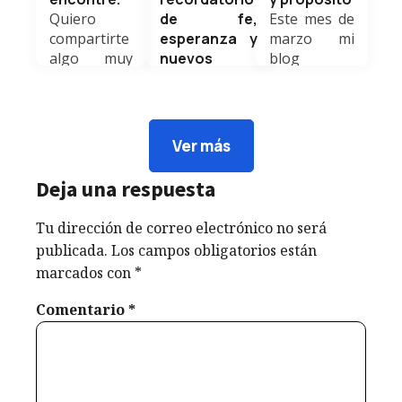
Quiero
de fe,
Este mes de
compartirte
esperanza y
marzo mi
algo muy
nuevos
blog
lindo; cada
comienzos
personal
noche le leo
Hoy, en este
cumple 6
un cuento a
Domingo de
años de
mi hija. Es
Ramos,
vida, y al
Ver más
nuestro
iniciamos una
mirar hacia
momento
de las
atrás solo
Deja una respuesta
favorito. No
semanas más
puedo
se...
significativas
sentir...
Tu dirección de correo electrónico no será
Weldyn
para millones
Weldyn
publicada.
Los campos obligatorios están
Quezada
de personas
Quezada
marcados con
*
en el mundo:...
Weldyn
Comentario
*
Quezada
abril 30,
marzo 15,
2026
2026
marzo 29,