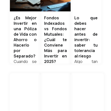
gastar sin
inicia el
planificación.
año...
marzo 15,
En mi nuevo
Weldyn
¿Es Mejor
Fondos
Lo que
2026
artículo te
Quezada
Invertir en
Indexados
debes
comparto
una Póliza
vs Fondos
hacer
consejos
de Vida con
Mutuales:
antes de
financieros
Ahorro o
¿Cuál te
invertir:
enero 11,
prácticos
Hacerlo
Conviene
saber tu
2026
para
por
Más para
tolerancia
controlar tus
Separado?
Invertir en
al riesgo
gastos en el
Cuando se
2025?
Algo tan
feriado de
trata de
Cuando se
esencial
Carnaval y
proteger a
trata de
antes de
regresar sin
tu familia y
invertir, una
invertir es
estrés ni
construir
de las dudas
identificar el
deudas.
patrimonio,
más
perfil de
Weldyn
una de las
comunes
inversionista
Quezada
preguntas
es:
y cuánto
más
¿debería
riesgo
comunes
invertir en
puedes