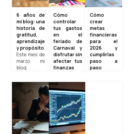
6 años de
Cómo
Cómo
mi blog: una
controlar
crear
historia de
tus gastos
metas
gratitud,
en el
financieras
aprendizaje
feriado de
para el
y propósito
Carnaval y
2026 y
Este mes de
disfrutar sin
cumplirlas
marzo mi
afectar tus
paso a
blog
finanzas
paso
personal
¿Disfrutar el
Cada nuevo
cumple 6
Carnaval o
año trae una
años de vida,
cuidar tus
oportunidad
y al mirar
finanzas?
poderosa:
hacia atrás
Puedes
reiniciar,
solo puedo
hacer
corregir y
sentir...
ambas. El
avanzar. Sin
Weldyn
problema no
embargo, la
Quezada
es el
mayoría de
feriado… es
personas