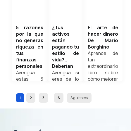
es:
fondos
asimilar en
febrero 8,
¿Conviene
indexados o
una
2026
contratar...
en fondos...
inversión.
Weldyn
Weldyn
Aprende
5 razones
¿Tus
El arte de
Quezada
Quezada
cómo
por la que
activos
hacer dinero
identificar tu
no generas
están
De Mario
perfil en
riqueza en
pagando tu
Borghino
este nuevo
tus
estilo de
Aprende de
noviembre
octubre 5,
artículo
finanzas
vida?…
tan
2, 2025
2025
preparado
personales
Deberían
extraordinario
para ti.
Averigua
Averigua si
libro sobre
Weldyn
estas 5
eres de lo
cómo mejorar
Quezada
razones que
que
tu patrón
hacen que
consume o
sobre el
no generes
de los que
dinero.
1
2
3
…
6
Siguiente »
riqueza en
primero
Weldyn
abril 7, 2024
tus finanzas
crea
Quezada
personales
fuentes de
y aprende
ingresos
cómo
para pagar