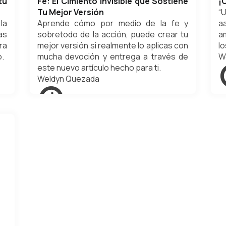
tu
Fe: El Cimiento Invisible que Sostiene
¡
Tu Mejor Versión
“
la
Aprende cómo por medio de la fe y
a
as
sobretodo de la acción, puede crear tu
a
ra
mejor versión si realmente lo aplicas con
lo
o.
mucha devoción y entrega a través de
W
este nuevo artículo hecho para ti.
Weldyn Quezada
m
abril 20, 2025