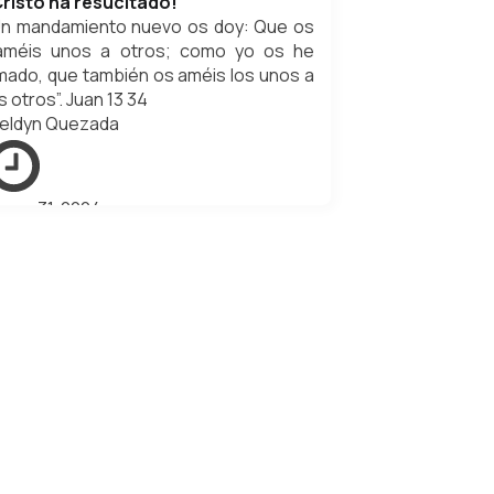
Cristo ha resucitado!
Un mandamiento nuevo os doy: Que os
améis unos a otros; como yo os he
mado, que también os améis los unos a
s otros”. Juan 13 34
eldyn Quezada
arzo 31, 2024