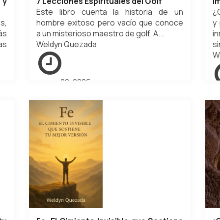
 y
7 Lecciones Espirituales del Golf
i
Este libro cuenta la historia de un
¿Q
s,
hombre exitoso pero vacío que conoce
y
ás
a un misterioso maestro de golf. A...
i
as
Weldyn Quezada
si
W
marzo 22, 2026
s