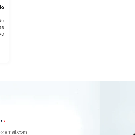
io
de
as
vo
l*
*